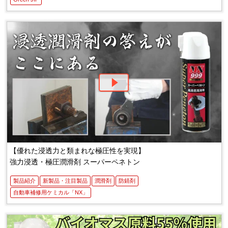
【優れた浸透力と類まれな極圧性を実現】
強力浸透・極圧潤滑剤 スーパーペネトン
製品紹介
新製品・注目製品
潤滑剤
防錆剤
自動車補修用ケミカル「NX」