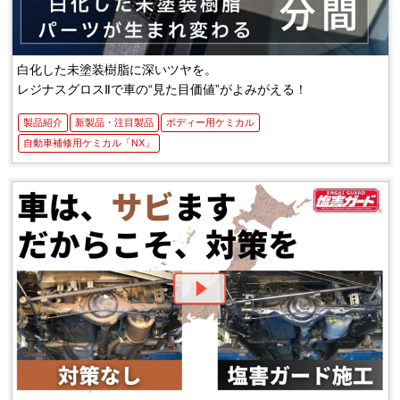
白化した未塗装樹脂に深いツヤを。
レジナスグロスⅡで車の“見た目価値”がよみがえる！
製品紹介
新製品・注目製品
ボディー用ケミカル
自動車補修用ケミカル「NX」