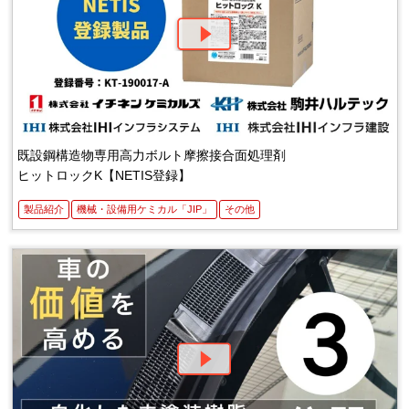
既設鋼構造物専用高力ボルト摩擦接合面処理剤
ヒットロックK【NETIS登録】
製品紹介
機械・設備用ケミカル「JIP」
その他