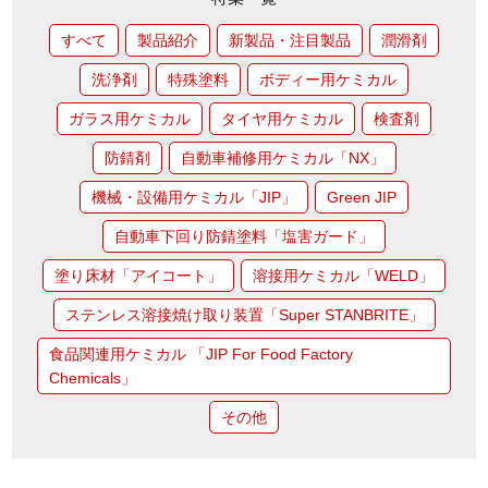
すべて
製品紹介
新製品・注目製品
潤滑剤
洗浄剤
特殊塗料
ボディー用ケミカル
ガラス用ケミカル
タイヤ用ケミカル
検査剤
防錆剤
自動車補修用ケミカル「NX」
機械・設備用ケミカル「JIP」
Green JIP
自動車下回り防錆塗料「塩害ガード」
塗り床材「アイコート」
溶接用ケミカル「WELD」
ステンレス溶接焼け取り装置「Super STANBRITE」
食品関連用ケミカル 「JIP For Food Factory
Chemicals」
その他