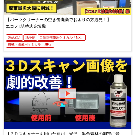
【パーツクリーナーの空き缶廃棄でお困りの方必見！】
エコノⅡ詰替式充填機
製品紹介
洗浄剤
自動車補修用ケミカル「NX」
機械・設備用ケミカル「JIP」
【３Ｄスキャナーを用いた透明、光沢、黒色素材の測定に最