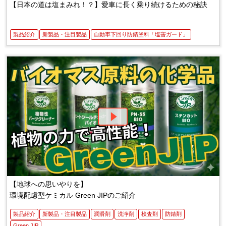
【日本の道は塩まみれ！？】愛車に長く乗り続けるための秘訣
製品紹介
新製品・注目製品
自動車下回り防錆塗料「塩害ガード」
【地球への思いやりを】
環境配慮型ケミカル Green JIPのご紹介
製品紹介
新製品・注目製品
潤滑剤
洗浄剤
検査剤
防錆剤
Green JIP