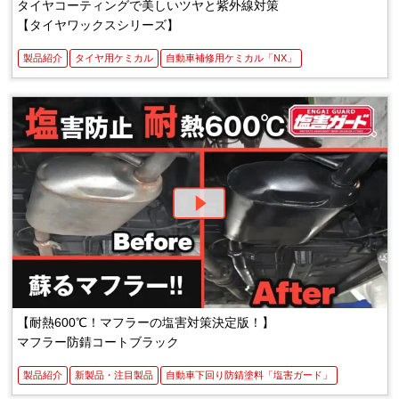
タイヤコーティングで美しいツヤと紫外線対策
【タイヤワックスシリーズ】
製品紹介
タイヤ用ケミカル
自動車補修用ケミカル「NX」
【耐熱600℃！マフラーの塩害対策決定版！】
マフラー防錆コートブラック
製品紹介
新製品・注目製品
自動車下回り防錆塗料「塩害ガード」