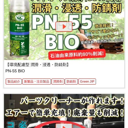
【環境配慮型 潤滑・浸透・防錆剤】
PN-55 BIO
製品紹介
新製品・注目製品
潤滑剤
防錆剤
Green JIP