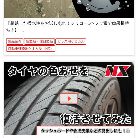
【超越した撥水性をお試しあれ！シリコーン×フッ素で効果長持
ち！】
超撥SAMURAI
製品紹介
新製品・注目製品
ガラス用ケミカル
自動車補修用ケミカル「NX」