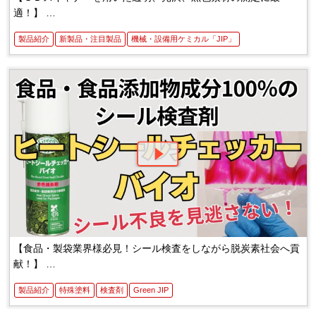
適！】
三次元測定用反射防止スプレー
製品紹介
新製品・注目製品
機械・設備用ケミカル「JIP」
【食品・製袋業界様必見！シール検査をしながら脱炭素社会へ貢
献！】
ヒートシールチェッカーバイオ
製品紹介
特殊塗料
検査剤
Green JIP