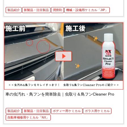
製品紹介
新製品・注目製品
潤滑剤
機械・設備用ケミカル「JIP」
車の虫汚れ・鳥フンを簡単除去｜虫取り＆鳥フンCleaner Pro
製品紹介
新製品・注目製品
ボディー用ケミカル
ガラス用ケミカル
自動車補修用ケミカル「NX」